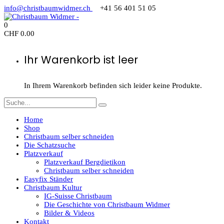
info@christbaumwidmer.ch
+41 56 401 51 05
0
CHF
0.00
Ihr Warenkorb ist leer
In Ihrem Warenkorb befinden sich leider keine Produkte.
Home
Shop
Christbaum selber schneiden
Die Schatzsuche
Platzverkauf
Platzverkauf Bergdietikon
Christbaum selber schneiden
Easyfix Ständer
Christbaum Kultur
IG-Suisse Christbaum
Die Geschichte von Christbaum Widmer
Bilder & Videos
Kontakt