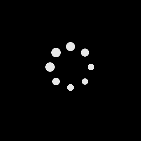
Kontakt Information
Adresse
Familie Widmer
Dorfstrasse 100
8957 Spreitenbach
Tel. Nummer