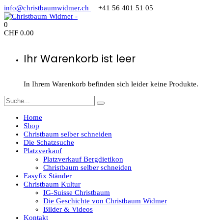
info@christbaumwidmer.ch
+41 56 401 51 05
0
CHF
0.00
Ihr Warenkorb ist leer
In Ihrem Warenkorb befinden sich leider keine Produkte.
Home
Shop
Christbaum selber schneiden
Die Schatzsuche
Platzverkauf
Platzverkauf Bergdietikon
Christbaum selber schneiden
Easyfix Ständer
Christbaum Kultur
IG-Suisse Christbaum
Die Geschichte von Christbaum Widmer
Bilder & Videos
Kontakt